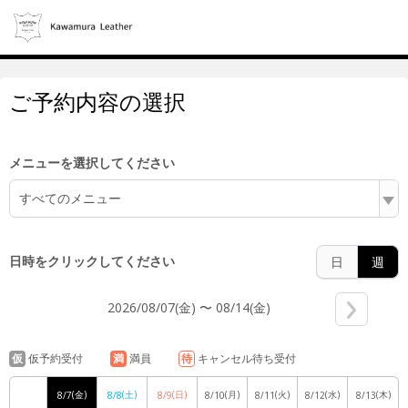
7:00
ご予約内容の選択
8:00
メニューを選択してください
すべてのメニュー
9:00
日時をクリックしてください
日
週
2026/08/07(金) 〜 08/14(金)
10:00
仮
仮予約受付
満
満員
待
キャンセル待ち受付
(金)
(土)
(日)
(月)
(火)
(水)
(木)
8/7
8/8
8/9
8/10
8/11
8/12
8/13