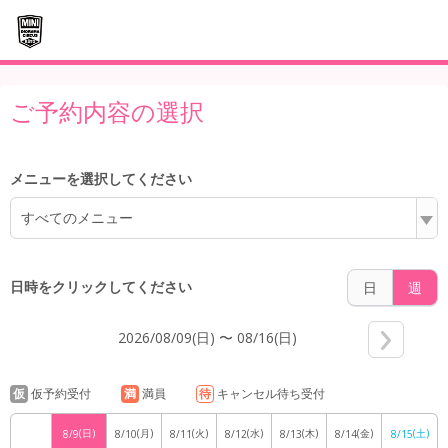
5:00
ご予約内容の選択
メニューを選択してください
6:00
すべてのメニュー
7:00
日時をクリックしてください
日
週
2026/08/09(日) 〜 08/16(日)
8:00
仮
仮予約受付
満
満員
待
キャンセル待ち受付
(日)
(月)
(火)
(水)
(木)
(金)
(土)
8/9
8/10
8/11
8/12
8/13
8/14
8/15