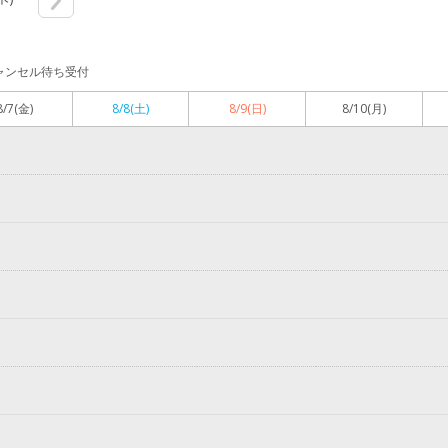
ャンセル待ち受付
8/7
(金)
8/8
(土)
8/9
(日)
8/10
(月)