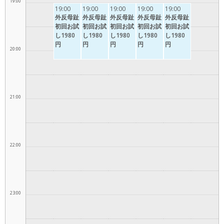
19:00
19:00
19:00
19:00
19:00
19:00
外反母趾
外反母趾
外反母趾
外反母趾
外反母趾
初回お試
初回お試
初回お試
初回お試
初回お試
し1980
し1980
し1980
し1980
し1980
円
円
円
円
円
20:00
21:00
22:00
23:00