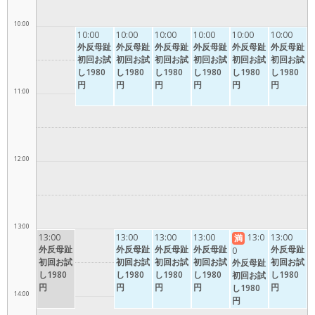
10:00
10:00
10:00
10:00
10:00
10:00
10:00
外反母趾
外反母趾
外反母趾
外反母趾
外反母趾
外反母趾
初回お試
初回お試
初回お試
初回お試
初回お試
初回お試
し1980
し1980
し1980
し1980
し1980
し1980
円
円
円
円
円
円
11:00
12:00
13:00
13:00
13:00
13:00
13:00
13:0
13:00
満
外反母趾
外反母趾
外反母趾
外反母趾
外反母趾
0
初回お試
初回お試
初回お試
初回お試
初回お試
外反母趾
し1980
し1980
し1980
し1980
し1980
初回お試
円
円
円
円
円
し1980
14:00
円