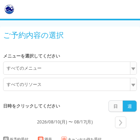
4:00
ご予約内容の選択
5:00
メニューを選択してください
すべてのメニュー
6:00
すべてのリソース
7:00
日時をクリックしてください
日
週
2026/08/10(月) 〜 08/17(月)
8:00
仮
仮予約受付
満
満員
待
キャンセル待ち受付