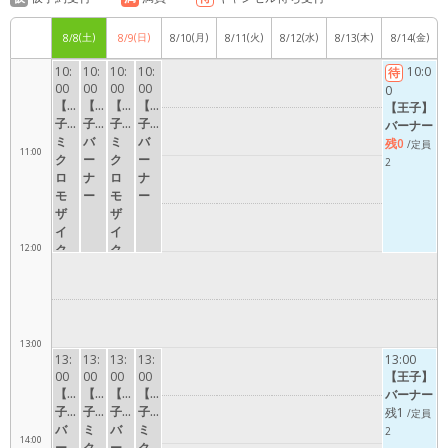
(土)
(日)
(月)
(火)
(水)
(木)
(金)
8/8
8/9
8/10
8/11
8/12
8/13
8/14
10:00
10:
10:
10:
10:
10:0
待
00
00
00
00
0
【王
【王
【王
【王
【王子】
子】
子】
子】
子】
バーナー
ミ
バ
ミ
バ
残0
/定員
11:00
ク
ー
ク
ー
2
ロ
ナ
ロ
ナ
モ
ー
モ
ー
ザ
ザ
イ
イ
12:00
ク
ク
13:00
13:
13:
13:
13:
13:00
00
00
00
00
【王子】
【王
【王
【王
【王
バーナー
子】
子】
子】
子】
残1
/定員
バ
ミ
バ
ミ
2
14:00
ー
ク
ー
ク