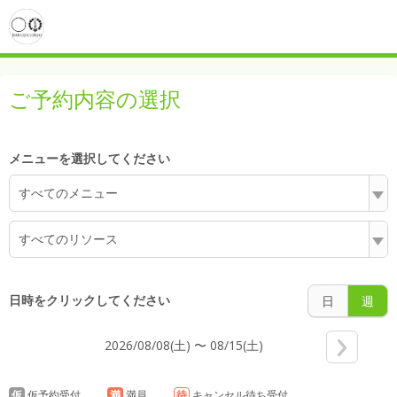
5:00
ご予約内容の選択
6:00
メニューを選択してください
すべてのメニュー
7:00
すべてのリソース
8:00
日時をクリックしてください
日
週
2026/08/08(土) 〜 08/15(土)
9:00
仮
仮予約受付
満
満員
待
キャンセル待ち受付