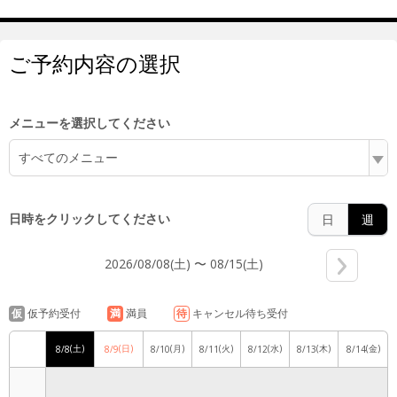
ご予約内容の選択
6:00
メニューを選択してください
7:00
すべてのメニュー
日時をクリックしてください
日
週
8:00
2026/08/08(土) 〜 08/15(土)
仮
仮予約受付
満
満員
待
キャンセル待ち受付
9:00
(土)
(日)
(月)
(火)
(水)
(木)
(金)
8/8
8/9
8/10
8/11
8/12
8/13
8/14