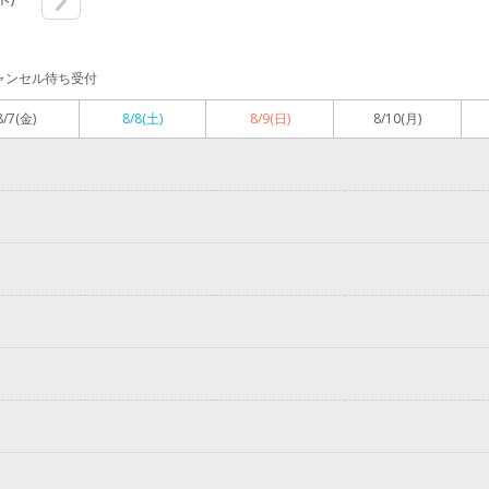
ャンセル待ち受付
8/7
(金)
8/8
(土)
8/9
(日)
8/10
(月)