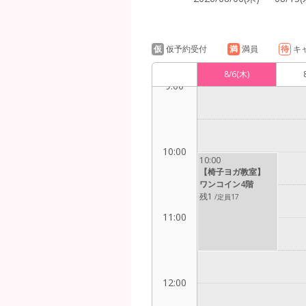
8:00
仮
仮予約受付
満
満員
待
キ
8/6
(木)
9:00
10:00
10:00
【椅子ヨガ教室】
ワンコイン4階
残1
/定員17
11:00
12:00