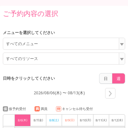
ご予約内容の選択
6:00
メニューを選択してください
すべてのメニュー
7:00
すべてのリソース
8:00
日時をクリックしてください
日
週
2026/08/06(木) 〜 08/13(木)
9:00
仮
仮予約受付
満
満員
待
キャンセル待ち受付
(木)
(金)
(土)
(日)
(月)
(火)
(水)
8/6
8/7
8/8
8/9
8/10
8/11
8/12
10:00