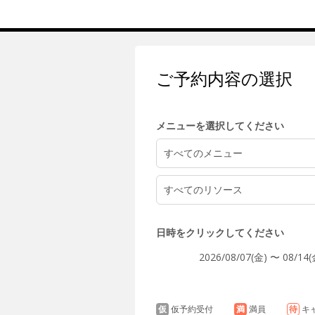
4:00
ご予約内容の選択
5:00
メニューを選択してください
6:00
すべてのメニュー
すべてのリソース
7:00
日時をクリックしてください
2026/08/07(金) 〜 08/14(
8:00
仮
仮予約受付
満
満員
待
キ