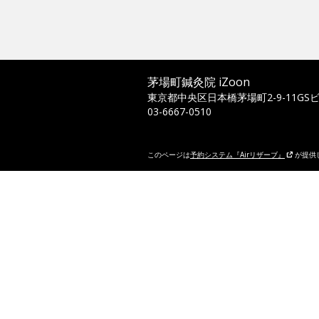
茅場町鍼灸院 iZoon
東京都中央区日本橋茅場町2-9-11GS
03-6667-0510
このページは
予約システム『Airリザーブ』
が提供