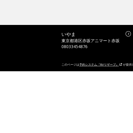
いやま
東京都港区赤坂アニマート赤坂
08033454876
このページは
予約システム『Airリザーブ』
が提供