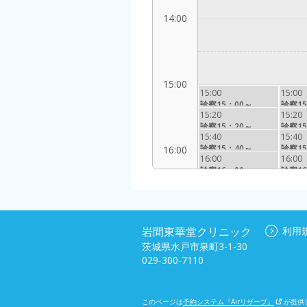
14:00
15:00
15:00
15:00
診察15：00～
診察15
15:20
15:20
診察15：20～
診察15
15:40
15:40
診察15：40～
診察15
16:00
16:00
16:00
診察16：00～
診察16
17:00
岩間東華堂クリニック
利用
茨城県水戸市泉町3-1-30
029-300-7110
18:00
このページは
予約システム『Airリザーブ』
が提供