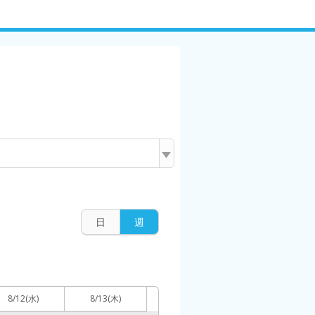
日
週
8/12
(水)
8/13
(木)