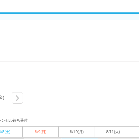
金)
ャンセル待ち受付
8/8
(土)
8/9
(日)
8/10
(月)
8/11
(火)