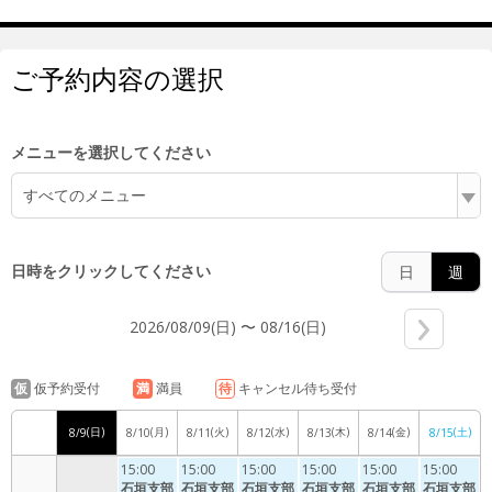
11:00
ご予約内容の選択
12:00
メニューを選択してください
すべてのメニュー
13:00
日時をクリックしてください
日
週
2026/08/09(日) 〜 08/16(日)
14:00
仮
仮予約受付
満
満員
待
キャンセル待ち受付
(日)
(月)
(火)
(水)
(木)
(金)
(土)
8/9
8/10
8/11
8/12
8/13
8/14
8/15
15:00
15:00
15:00
15:00
15:00
15:00
15:00
石垣支部
石垣支部
石垣支部
石垣支部
石垣支部
石垣支部