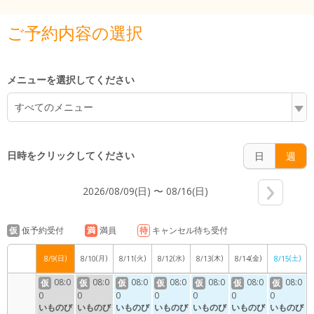
4:00
ご予約内容の選択
5:00
メニューを選択してください
すべてのメニュー
6:00
日時をクリックしてください
日
週
2026/08/09(日) 〜 08/16(日)
7:00
仮
仮予約受付
満
満員
待
キャンセル待ち受付
(日)
(月)
(火)
(水)
(木)
(金)
(土)
8/9
8/10
8/11
8/12
8/13
8/14
8/15
8:00
08:0
08:0
08:0
08:0
08:0
08:0
08:0
仮
仮
仮
仮
仮
仮
仮
0
0
0
0
0
0
0
いものび
いものび
いものび
いものび
いものび
いものび
いものび