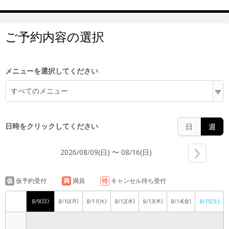
6:00
ご予約内容の選択
7:00
メニューを選択してください
すべてのメニュー
8:00
日時をクリックしてください
日
週
2026/08/09(日) 〜 08/16(日)
9:00
仮
仮予約受付
満
満員
待
キャンセル待ち受付
(日)
(月)
(火)
(水)
(木)
(金)
(土)
8/9
8/10
8/11
8/12
8/13
8/14
8/15
10:00