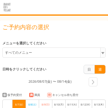
5:00
ご予約内容の選択
6:00
メニューを選択してください
すべてのメニュー
7:00
日時をクリックしてください
日
週
2026/08/07(金) 〜 08/14(金)
8:00
仮
仮予約受付
満
満員
待
キャンセル待ち受付
(金)
(土)
(日)
(月)
(火)
(水)
(木)
8/7
8/8
8/9
8/10
8/11
8/12
8/13