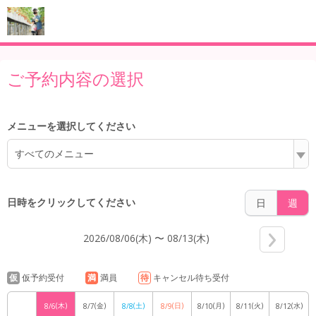
4:00
ご予約内容の選択
5:00
メニューを選択してください
すべてのメニュー
6:00
日時をクリックしてください
日
週
2026/08/06(木) 〜 08/13(木)
7:00
仮
仮予約受付
満
満員
待
キャンセル待ち受付
(木)
(金)
(土)
(日)
(月)
(火)
(水)
8/6
8/7
8/8
8/9
8/10
8/11
8/12