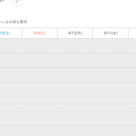
ャンセル待ち受付
8/8
(土)
8/9
(日)
8/10
(月)
8/11
(火)