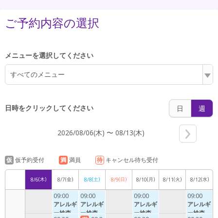
5:00
ご予約内容の選択
6:00
メニューを選択してください
すべてのメニュー
7:00
日時をクリックしてください
日
週
2026/08/06(木) 〜 08/13(木)
8:00
仮
仮予約受付
満
満員
待
キャンセル待ち受付
(木)
(金)
(土)
(日)
(月)
(火)
(水)
8/6
8/7
8/8
8/9
8/10
8/11
8/12
9:00
09:00
09:00
09:00
09:00
アレルギ
アレルギ
アレルギ
アレルギ
ー検査
ー検査
ー検査
ー検査