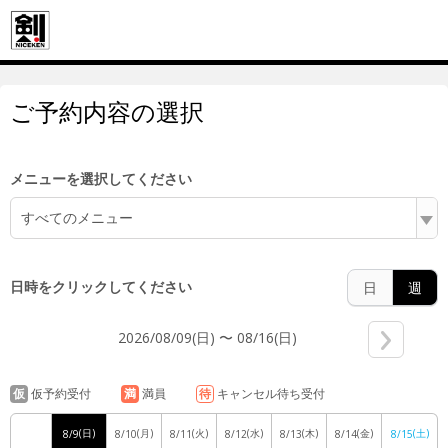
6:00
ご予約内容の選択
7:00
メニューを選択してください
すべてのメニュー
8:00
日時をクリックしてください
日
週
2026/08/09(日) 〜 08/16(日)
9:00
仮
仮予約受付
満
満員
待
キャンセル待ち受付
(日)
(月)
(火)
(水)
(木)
(金)
(土)
8/9
8/10
8/11
8/12
8/13
8/14
8/15