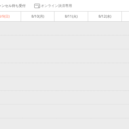
ャンセル待ち受付
オンライン決済専用
8/9
(日)
8/10
(月)
8/11
(火)
8/12
(水)