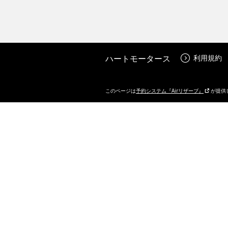
ハートモータース
利用規約
このページは
予約システム『Airリザーブ』
が提供