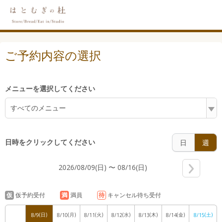
6:00
ご予約内容の選択
7:00
メニューを選択してください
すべてのメニュー
8:00
日時をクリックしてください
日
週
2026/08/09(日) 〜 08/16(日)
9:00
仮
仮予約受付
満
満員
待
キャンセル待ち受付
(日)
(月)
(火)
(水)
(木)
(金)
(土)
8/9
8/10
8/11
8/12
8/13
8/14
8/15