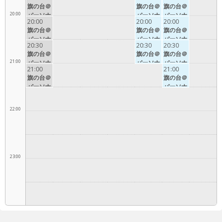
ルトレー
ルトレー
ルトレー
旗の台＠
旗の台＠
旗の台＠
ニング予
ニング予
ニング予
20:00
パーソナ
パーソナ
パーソナ
約
約
約
20:00
20:00
20:00
ルトレー
ルトレー
ルトレー
旗の台＠
旗の台＠
旗の台＠
ニング予
ニング予
ニング予
パーソナ
パーソナ
パーソナ
約
約
約
20:30
20:30
20:30
ルトレー
ルトレー
ルトレー
旗の台＠
旗の台＠
旗の台＠
ニング予
ニング予
ニング予
21:00
パーソナ
パーソナ
パーソナ
約
約
約
21:00
21:00
ルトレー
ルトレー
ルトレー
旗の台＠
旗の台＠
ニング予
ニング予
ニング予
パーソナ
パーソナ
約
約
約
ルトレー
ルトレー
ニング予
ニング予
22:00
約
約
23:00