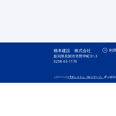
橋本建設 株式会社
利
新潟県見附市市野坪町31-3
0258-63-1170
このページは
予約システム『Airリザーブ』
が提供