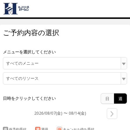
6:00
ご予約内容の選択
7:00
メニューを選択してください
すべてのメニュー
8:00
すべてのリソース
日時をクリックしてください
日
週
9:00
2026/08/07(金) 〜 08/14(金)
仮
仮予約受付
満
満員
待
キャンセル待ち受付