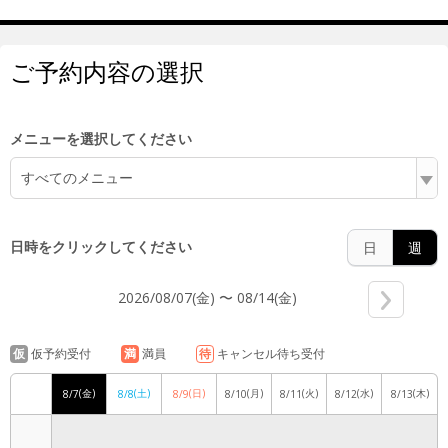
6:00
ご予約内容の選択
7:00
メニューを選択してください
すべてのメニュー
8:00
日時をクリックしてください
日
週
2026/08/07(金) 〜 08/14(金)
9:00
仮
仮予約受付
満
満員
待
キャンセル待ち受付
(金)
(土)
(日)
(月)
(火)
(水)
(木)
8/7
8/8
8/9
8/10
8/11
8/12
8/13
10:00