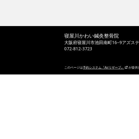
寝屋川かわい鍼灸整骨院
大阪府寝屋川市池田南町16−9アズステ
072-812-3723
このページは
予約システム『Airリザーブ』
が提供