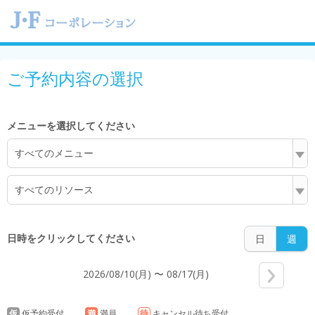
4:00
ご予約内容の選択
5:00
メニューを選択してください
すべてのメニュー
6:00
すべてのリソース
7:00
日時をクリックしてください
日
週
2026/08/10(月) 〜 08/17(月)
8:00
仮
仮予約受付
満
満員
待
キャンセル待ち受付