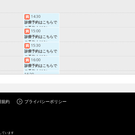
14:30
満
診療予約はこちらで
ご予約ください。
15:00
満
診療予約はこちらで
ご予約ください。
15:30
満
診療予約はこちらで
ご予約ください。
16:00
満
診療予約はこちらで
ご予約ください。
16:30
診療予約はこちらで
ご予約ください。
17:00
満
診療予約はこちらで
ご予約ください。
用規約
プライバシーポリシー
しています