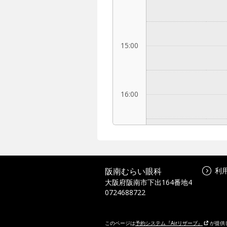
15:00
16:00
17:00
阪南むらい眼科
利
大阪府阪南市下出164番地4
18:00
0724688722
このページは
予約システム『Airリザーブ』
が提供