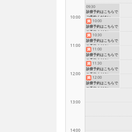
09:30
診療予約はこちらで
10:00
ご予約ください。
10:00
満
診療予約はこちらで
ご予約ください。
10:30
満
診療予約はこちらで
11:00
ご予約ください。
11:00
満
診療予約はこちらで
ご予約ください。
11:30
満
診療予約はこちらで
12:00
ご予約ください。
12:00
満
診療予約はこちらで
ご予約ください。
13:00
14:00