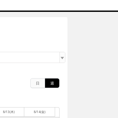
日
週
8/13
(木)
8/14
(金)