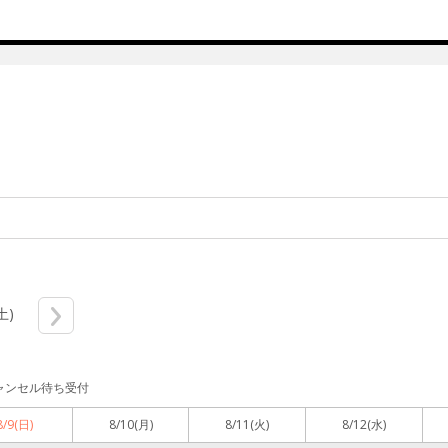
土)
ャンセル待ち受付
8/9
(日)
8/10
(月)
8/11
(火)
8/12
(水)