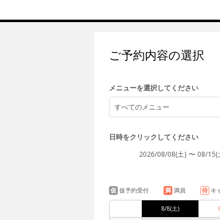
5:00
ご予約内容の選択
6:00
メニューを選択してください
すべてのメニュー
7:00
日時をクリックしてください
8:00
2026/08/08(土) 〜 08/15(
仮
仮予約受付
満
満員
待
キ
9:00
8/8
(土)