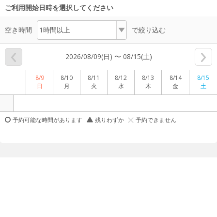
ご利用開始日時を選択してください
空き時間
で絞り込む
2026/08/09(日) 〜 08/15(土)
8/9
8/10
8/11
8/12
8/13
8/14
8/15
日
月
火
水
木
金
土
予約可能な時間があります
残りわずか
予約できません