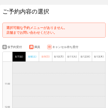
ご予約内容の選択
8:00
選択可能な予約メニューがありません。
店舗までお問い合わせください。
9:00
仮
仮予約受付
満
満員
待
キャンセル待ち受付
(金)
(土)
(日)
(月)
(火)
(水)
(木)
8/7
8/8
8/9
8/10
8/11
8/12
8/13
10:00
11:00
12:00