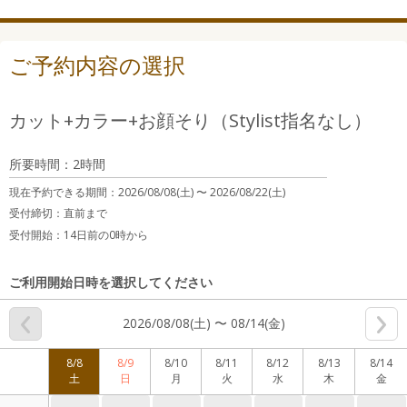
ご予約内容の選択
カット+カラー+お顔そり（Stylist指名なし）
所要時間：2時間
現在予約できる期間：
2026/08/08(土) 〜
2026/08/22(土)
受付締切：
直前まで
受付開始：
14日前の0時から
ご利用開始日時を選択してください
2026/08/08(土) 〜 08/14(金)
8/8
8/9
8/10
8/11
8/12
8/13
8/14
土
日
月
火
水
木
金