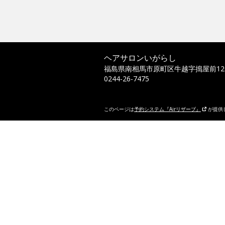
ヘアサロンいがらし
福島県南相馬市原町区牛越字搗屋前120
0244-26-7475
このページは
予約システム『Airリザーブ』
が提供