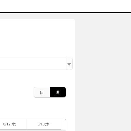
日
週
8/12
(水)
8/13
(木)