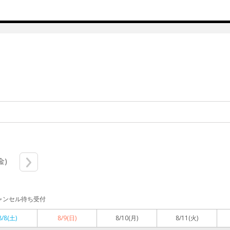
金)
ャンセル待ち受付
8/8
(土)
8/9
(日)
8/10
(月)
8/11
(火)