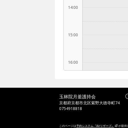
14:00
15:00
16:00
17:00
玉林院月釜護持会
京都府京都市北区紫野大徳寺町74
0754918818
18:00
このページは
予約システム『Airリザーブ』
が提供