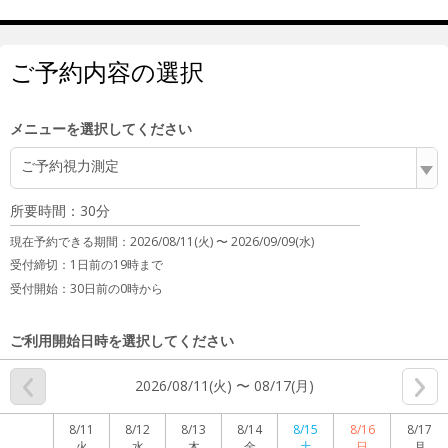
ご予約内容の選択
メニューを選択してください
ご予約視力測定
所要時間：30分
現在予約できる期間：
2026/08/11(火) 〜
2026/09/09(水)
受付締切：
1日前の19時まで
受付開始：
30日前の0時から
ご利用開始日時を選択してください
2026/08/11(火) 〜 08/17(月)
8/11
8/12
8/13
8/14
8/15
8/16
8/17
火
水
木
金
土
日
月