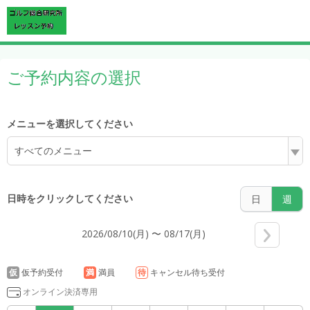
4:00
ご予約内容の選択
5:00
メニューを選択してください
すべてのメニュー
6:00
日時をクリックしてください
日
週
2026/08/10(月) 〜 08/17(月)
7:00
仮
仮予約受付
満
満員
待
キャンセル待ち受付
オンライン決済専用
8:00