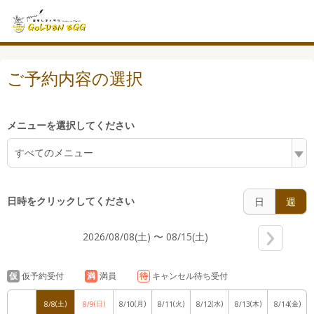
7:00
ご予約内容の選択
8:00
メニューを選択してください
すべてのメニュー
9:00
日時をクリックしてください
日
週
10:00
2026/08/08(土) 〜 08/15(土)
仮
仮予約受付
満
満員
待
キャンセル待ち受付
11:00
(土)
(日)
(月)
(火)
(水)
(木)
(金)
8/8
8/9
8/10
8/11
8/12
8/13
8/14