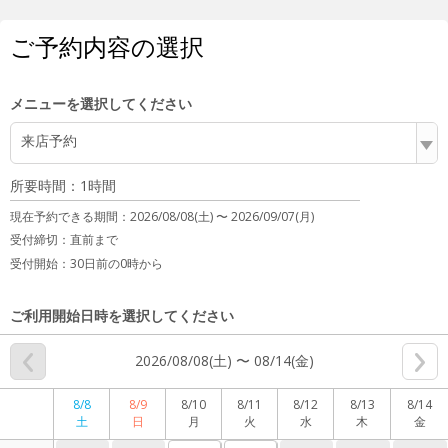
ご予約内容の選択
メニューを選択してください
来店予約
所要時間：1時間
現在予約できる期間：
2026/08/08(土) 〜
2026/09/07(月)
受付締切：
直前まで
受付開始：
30日前の0時から
ご利用開始日時を選択してください
2026/08/08(土) 〜 08/14(金)
8/8
8/9
8/10
8/11
8/12
8/13
8/14
土
日
月
火
水
木
金