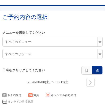
4:00
ご予約内容の選択
5:00
メニューを選択してください
すべてのメニュー
6:00
すべてのリソース
日時をクリックしてください
日
週
7:00
2026/08/08(土) 〜 08/15(土)
8:00
仮
仮予約受付
満
満員
待
キャンセル待ち受付
オンライン決済専用