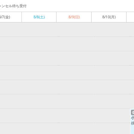
ャンセル待ち受付
8/7
(金)
8/8
(土)
8/9
(日)
8/10
(月)
残