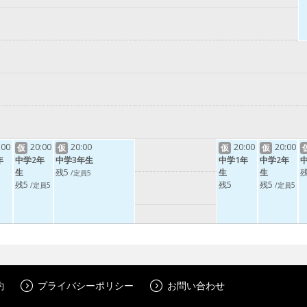
:00
20:00
20:00
20:00
20:00
仮
仮
仮
仮
年
中学2年
中学3年生
中学1年
中学2年
生
残5
生
生
残
/定員5
残5
残5
残5
/定員5
/定員5
約
プライバシーポリシー
お問い合わせ