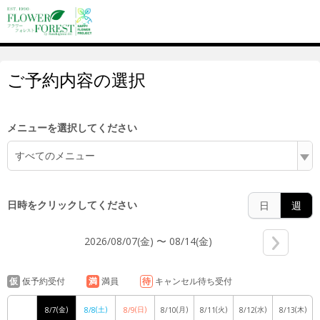
6:00
ご予約内容の選択
7:00
メニューを選択してください
8:00
すべてのメニュー
日時をクリックしてください
日
週
9:00
2026/08/07(金) 〜 08/14(金)
仮
仮予約受付
満
満員
待
キャンセル待ち受付
10:00
(金)
(土)
(日)
(月)
(火)
(水)
(木)
8/7
8/8
8/9
8/10
8/11
8/12
8/13