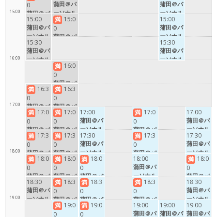
蒲田＠パ
蒲田＠パ
0
ング予約
ング予約
ング予約
ング予約
トレーニ
トレーニ
15:00
ーソナル
ーソナル
蒲田＠パ
ング予約
ング予約
15:00
15:0
15:00
満
トレーニ
トレーニ
ーソナル
蒲田＠パ
蒲田＠パ
0
ング予約
ング予約
トレーニ
ーソナル
ーソナル
蒲田＠パ
ング予約
15:30
15:30
トレーニ
トレーニ
ーソナル
蒲田＠パ
蒲田＠パ
ング予約
ング予約
トレーニ
16:00
ーソナル
ーソナル
ング予約
16:0
満
トレーニ
トレーニ
0
ング予約
ング予約
蒲田＠パ
16:3
16:3
満
満
ーソナル
0
0
トレーニ
17:00
蒲田＠パ
蒲田＠パ
ング予約
17:0
17:0
17:00
17:0
17:00
満
満
満
ーソナル
ーソナル
蒲田＠パ
蒲田＠パ
0
0
0
トレーニ
トレーニ
ーソナル
ーソナル
蒲田＠パ
蒲田＠パ
蒲田＠パ
ング予約
ング予約
17:3
17:3
17:30
17:3
17:30
満
満
満
トレーニ
トレーニ
ーソナル
ーソナル
ーソナル
蒲田＠パ
蒲田＠パ
0
0
0
ング予約
ング予約
トレーニ
トレーニ
トレーニ
18:00
ーソナル
ーソナル
蒲田＠パ
蒲田＠パ
蒲田＠パ
ング予約
ング予約
ング予約
18:0
18:0
18:0
18:00
18:0
満
満
満
満
トレーニ
トレーニ
ーソナル
ーソナル
ーソナル
蒲田＠パ
0
0
0
0
ング予約
ング予約
トレーニ
トレーニ
トレーニ
ーソナル
蒲田＠パ
蒲田＠パ
蒲田＠パ
蒲田＠パ
ング予約
ング予約
ング予約
18:30
18:3
18:3
18:3
18:30
満
満
満
トレーニ
ーソナル
ーソナル
ーソナル
ーソナル
蒲田＠パ
蒲田＠パ
0
0
0
ング予約
トレーニ
トレーニ
トレーニ
トレーニ
19:00
ーソナル
ーソナル
蒲田＠パ
蒲田＠パ
蒲田＠パ
ング予約
ング予約
ング予約
ング予約
19:0
19:0
19:00
19:00
19:00
満
満
トレーニ
トレーニ
ーソナル
ーソナル
ーソナル
蒲田＠パ
蒲田＠パ
蒲田＠パ
0
0
ング予約
ング予約
トレーニ
トレーニ
トレーニ