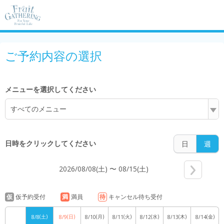
6:00
ご予約内容の選択
7:00
メニューを選択してください
すべてのメニュー
8:00
日時をクリックしてください
日
週
2026/08/08(土) 〜 08/15(土)
9:00
仮
仮予約受付
満
満員
待
キャンセル待ち受付
(土)
(日)
(月)
(火)
(水)
(木)
(金)
8/8
8/9
8/10
8/11
8/12
8/13
8/14