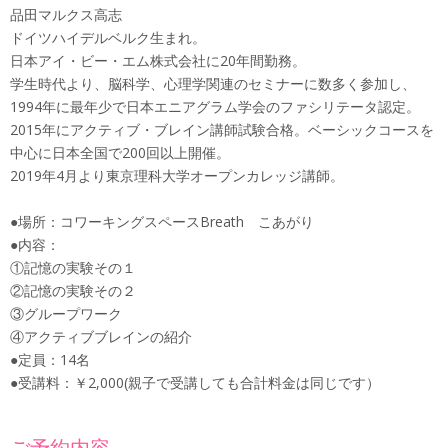
品田マルクス高志
ドイツハイデルベルク生まれ。
日本アイ・ビー・エム株式会社に20年間勤務。
学生時代より、脳科学、心理学関連のセミナーに数多く参加し、
1994年に最年少で日本エニアグラム学会のファシリテータ認定。
2015年にアクティブ・ブレイン講師試験合格。ベーシックコースを
中心に日本全国で200回以上開催。
2019年4月より東京理科大学オープンカレッジ講師。
●場所：コワーキングスペースBreath こあがり
●内容：
①記憶の実験その１
②記憶の実験その２
③グループワーク
④アクティブブレインの紹介
●定員：14名
●受講料：￥2,000(親子で受講しても合計料金は同じです）
ご予約内容