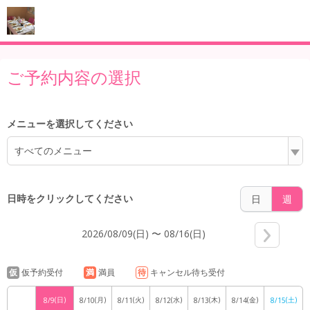
6:00
ご予約内容の選択
7:00
メニューを選択してください
すべてのメニュー
8:00
日時をクリックしてください
日
週
2026/08/09(日) 〜 08/16(日)
9:00
仮
仮予約受付
満
満員
待
キャンセル待ち受付
(日)
(月)
(火)
(水)
(木)
(金)
(土)
8/9
8/10
8/11
8/12
8/13
8/14
8/15