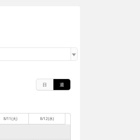
日
週
8/11
(火)
8/12
(水)