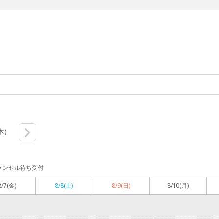
木)
ャンセル待ち受付
8/7
(金)
8/8
(土)
8/9
(日)
8/10
(月)