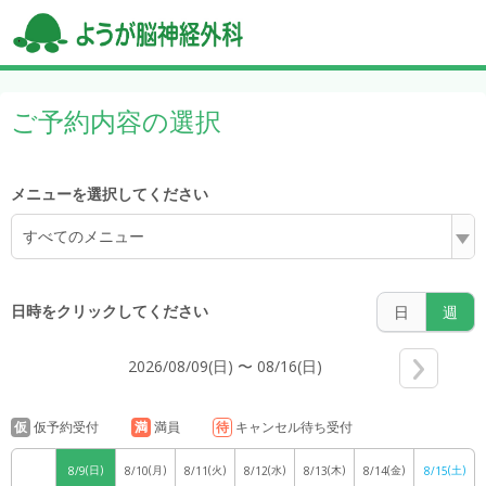
5:00
ご予約内容の選択
6:00
メニューを選択してください
すべてのメニュー
7:00
日時をクリックしてください
日
週
2026/08/09(日) 〜 08/16(日)
8:00
仮
仮予約受付
満
満員
待
キャンセル待ち受付
(日)
(月)
(火)
(水)
(木)
(金)
(土)
8/9
8/10
8/11
8/12
8/13
8/14
8/15