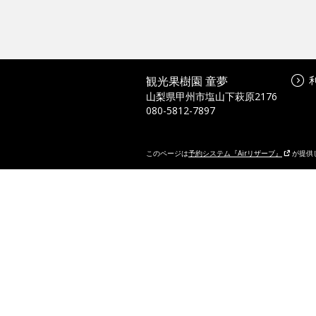
観光果樹園 童夢
山梨県甲州市塩山下萩原2176
080-5812-7897
このページは
予約システム『Airリザーブ』
が提供