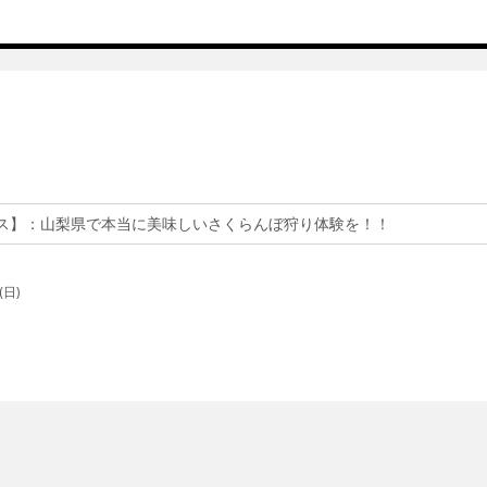
ス】
：山梨県で本当に美味しいさくらんぼ狩り体験を！！
(日)